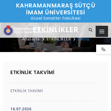
KAHRAMANMARAŞ SÜTÇÜ
İMAM ÜNİVERSİTESİ
Güzel Sanatlar Fakültesi
ETKİNLİKLER
Anasayfa
ETKİNLİKLER
Detay
ETKİNLİK TAKVİMİ
ETKİNLİK TAKVİMİ
16.07.2026