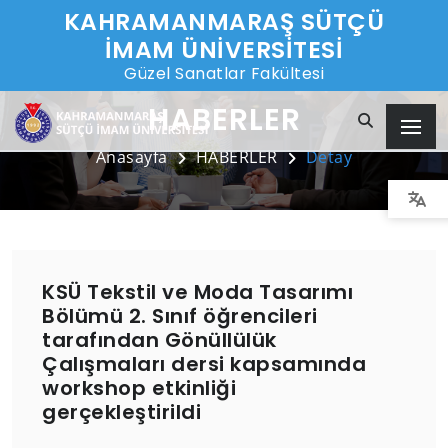
KAHRAMANMARAŞ SÜTÇÜ
İMAM ÜNİVERSİTESİ
Güzel Sanatlar Fakültesi
HABERLER
Anasayfa
HABERLER
Detay
KSÜ Tekstil ve Moda Tasarımı
Bölümü 2. Sınıf öğrencileri
tarafından Gönüllülük
Çalışmaları dersi kapsamında
workshop etkinliği
gerçekleştirildi