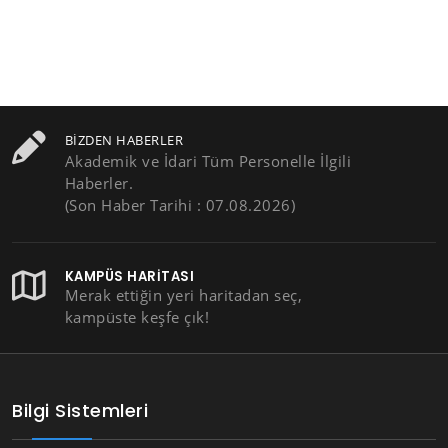
BIZDEN HABERLER
Akademik ve İdari Tüm Personelle İlgili
Haberler.
(Son Haber Tarihi : 07.08.2026)
KAMPÜS HARITASI
Merak ettiğin yeri haritadan seç,
kampüste keşfe çık!
Bilgi Sistemleri