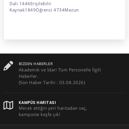
Dalı 1444Erişilebilir
Kaynak1849Öğrenci 4734Mezun
BIZDEN HABERLER
Akademik ve İdari Tüm Personelle İlgili
Haberler.
(Son Haber Tarihi : 03.08.2026)
KAMPÜS HARITASI
Merak ettiğin yeri haritadan seç,
kampüste keşfe çık!