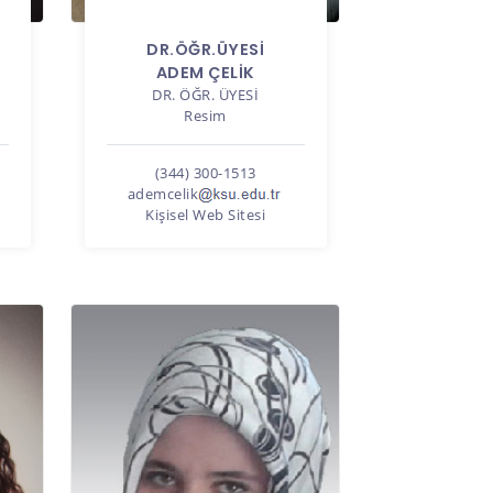
DR.ÖĞR.ÜYESI
ADEM ÇELİK
DR. ÖĞR. ÜYESI
Resim
(344) 300-1513
ademcelik
Kişisel Web Sitesi