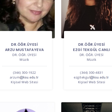
DR.ÖĞR.ÜYESI
DR.ÖĞR.ÜYESI
ARZU MUSTAFAYEVA
EZGİ TEKGÜL CANLI
DR. ÖĞR. ÜYESI
DR. ÖĞR. ÜYESI
Müzik
Müzik
(344) 300-1922
(344) 300-4831
arzum
ezgitekgul
Kişisel Web Sitesi
Kişisel Web Sitesi