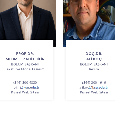
PROF.DR.
DOÇ.DR.
MEHMET ZAHİT BİLİR
ALİ KOÇ
BÖLÜM BAŞKANI
BÖLÜM BAŞKANI
Tekstil ve Moda Tasarımı
Resim
(344) 300-4830
(344) 300-1916
mbilir
alikoc
Kişisel Web Sitesi
Kişisel Web Sitesi