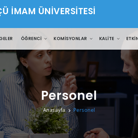
 İMAM ÜNİVERSİTESİ
GELER
ÖĞRENCI
KOMISYONLAR
KALITE
ETKI
Personel
Anasayfa
Personel