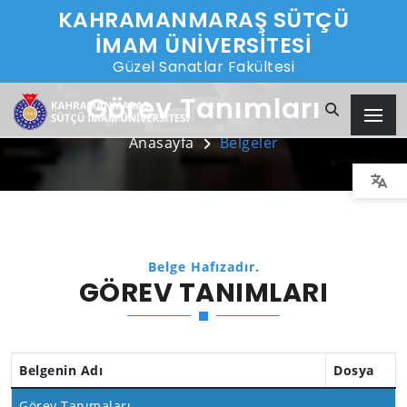
KAHRAMANMARAŞ SÜTÇÜ
İMAM ÜNİVERSİTESİ
Güzel Sanatlar Fakültesi
Görev Tanımları
Anasayfa
Belgeler
Belge Hafızadır.
GÖREV TANIMLARI
Belgenin Adı
Dosya
Görev Tanımaları