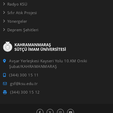
Radyo KSÜ
Sıfır Atık Projesi
Yönergeler
Deprem Şehitleri
Avşar Yerleşkesi Kayseri Yolu 10.KM Oniki
Şubat/KAHRAMANMARAŞ
(344) 300 15 11
gsf@ksu.edu.tr
(344) 300 15 12