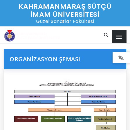
KAHRAMANMARAŞ SÜTÇÜ
İMAM ÜNİVERSİTESİ
Güzel Sanatlar Fakültesi
ORGANIZASYON ŞEMASI