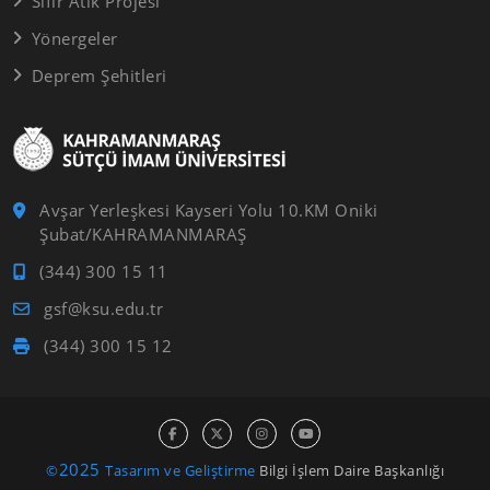
Sıfır Atık Projesi
Yönergeler
Deprem Şehitleri
Avşar Yerleşkesi Kayseri Yolu 10.KM Oniki
Şubat/KAHRAMANMARAŞ
(344) 300 15 11
gsf@ksu.edu.tr
(344) 300 15 12
2025
©
Tasarım ve Geliştirme
Bilgi İşlem Daire Başkanlığı