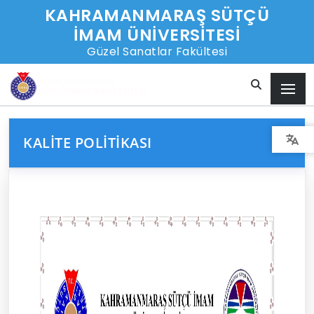
KAHRAMANMARAŞ SÜTÇÜ
İMAM ÜNİVERSİTESİ
Güzel Sanatlar Fakültesi
KALITE POLITIKASI