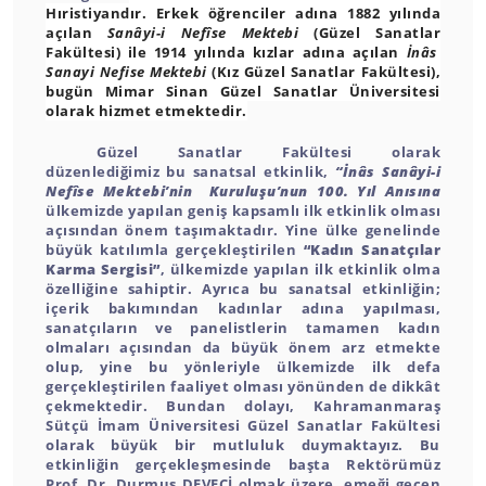
Hıristiyandır. Erkek öğrenciler adına 1882 yılında
açılan
Sanâyi-i Nefîse Mektebi
(Güzel Sanatlar
Fakültesi) ile 1914 yılında kızlar adına açılan
İnâs
Sanayi Nefise Mektebi
(Kız Güzel Sanatlar Fakültesi),
bugün Mimar Sinan Güzel Sanatlar Üniversitesi
olarak hizmet etmektedir.
Güzel Sanatlar Fakültesi olarak
düzenlediğimiz bu sanatsal etkinlik,
“İnâs Sanâyi-i
Nefîse Mektebi’nin Kuruluşu’nun 100. Yıl Anısına
ülkemizde yapılan geniş kapsamlı ilk etkinlik olması
açısından önem taşımaktadır. Yine ülke genelinde
büyük katılımla gerçekleştirilen
“Kadın Sanatçılar
Karma Sergisi”
, ülkemizde yapılan ilk etkinlik olma
özelliğine sahiptir. Ayrıca bu sanatsal etkinliğin;
içerik bakımından kadınlar adına yapılması,
sanatçıların ve panelistlerin tamamen kadın
olmaları açısından da büyük önem arz etmekte
olup, yine bu yönleriyle ülkemizde ilk defa
gerçekleştirilen faaliyet olması yönünden de dikkât
çekmektedir. Bundan dolayı, Kahramanmaraş
Sütçü İmam Üniversitesi Güzel Sanatlar Fakültesi
olarak büyük bir mutluluk duymaktayız. Bu
etkinliğin gerçekleşmesinde başta Rektörümüz
Prof. Dr. Durmuş DEVECİ olmak üzere, emeği geçen