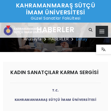
KAHRAMANMARAŞ SÜTÇÜ
İMAM ÜNİVERSİTESİ
Güzel Sanatlar Fakültesi
HABERLER
Anasayfa
HABERLER
Detay
KADIN SANATÇILAR KARMA SERGİSİ
T.C.
KAHRAMANMARAŞ SÜTÇÜ İMAM ÜNİVERSİTESİ