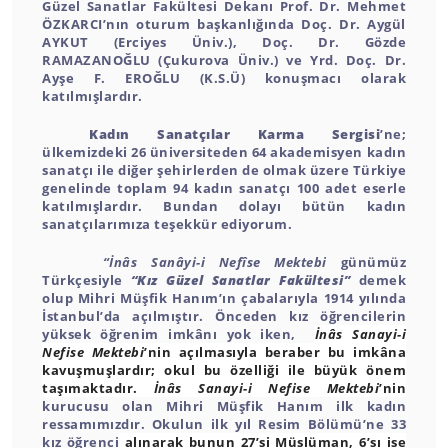
Güzel Sanatlar Fakültesi Dekanı Prof. Dr. Mehmet
ÖZKARCI’nın oturum başkanlığında Doç. Dr. Aygül
AYKUT (Erciyes Üniv.), Doç. Dr. Gözde
RAMAZANOĞLU (Çukurova Üniv.) ve Yrd. Doç. Dr.
Ayşe F. EROĞLU (K.S.Ü) konuşmacı olarak
katılmışlardır.
Kadın Sanatçılar Karma Sergisi
’ne;
ülkemizdeki 26 üniversiteden 64 akademisyen kadın
sanatçı ile diğer şehirlerden de olmak üzere Türkiye
genelinde toplam 94 kadın sanatçı 100 adet eserle
katılmışlardır. Bundan dolayı bütün kadın
sanatçılarımıza teşekkür ediyorum.
“İnâs Sanâyi-i Nefîse Mektebi
günümüz
Türkçesiyle
“Kız Güzel Sanatlar Fakültesi”
demek
olup Mihri Müşfik Hanım’ın çabalarıyla 1914 yılında
İstanbul’da açılmıştır. Önceden kız öğrencilerin
yüksek öğrenim imkânı yok iken,
İnâs Sanayi-i
Nefise Mektebi
’nin açılmasıyla beraber bu imkâna
kavuşmuşlardır; okul bu özelliği ile
büyük önem
taşımaktadır.
İnâs Sanayi-i Nefise Mektebi
’nin
kurucusu olan Mihri Müşfik Hanım ilk kadın
ressamımızdır. Okulun ilk yıl Resim Bölümü’ne 33
kız öğrenci
alınarak bunun 27’si Müslüman, 6’sı ise