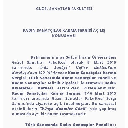
GÜZEL SANATLAR FAKÜLTESİ
KADIN SANATÇILAR KARMA SERGİSİ
AÇILIŞ
KONUŞMASI
Kahramanmaraş Sütçü İmam Üniversitesi
Güzel Sanatlar Fakültesi olarak 9 Mart 2015
tarihinde;
“İnâs Sanâyi-i Nefîse Mektebi’nin
Kuruluşu’nun 100. Yıl Anısına
Kadın Sanatçılar Karma
Sergisi
,
Türk Sanatında Kadın Sanatçılar Paneli
ve
Kadın Sanatçılar Müzik Ziyafeti
ile
Osmanlı Kadın
Kıyafetleri Defilesi
etkinlikleri düzenlenmiştir.
Kadın Sanatçılar Karma Sergisi
, 9-16 Mart 2015
tarihleri arasında Güzel Sanatlar Fakültesi Sergi
Salonu’nda ziyarete açık tutulmuştur. Bu sanatsal
etkinliklerin
“Dünya Kadınlar Günü”
nde yapılmış
olması da ayrı bir önem taşımaktadır.
Türk Sanatında Kadın Sanatçılar Paneli
’ne;